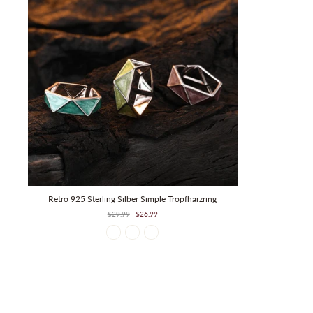
Retro 925 Sterling Silber Simple Tropfharzring
Regulärer
Verkaufspreis
$29.99
$26.99
Preis