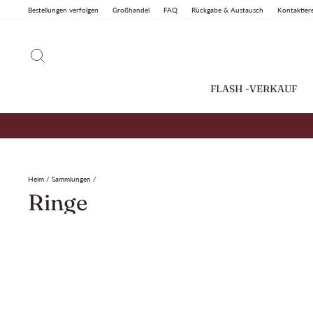
Überspringen
Bestellungen verfolgen
Großhandel
FAQ
Rückgabe & Austausch
Kontaktier
Sie
zu
Inhalten
SUCHEN
FLASH -VERKAUF
Heim
/
Sammlungen
/
Ringe