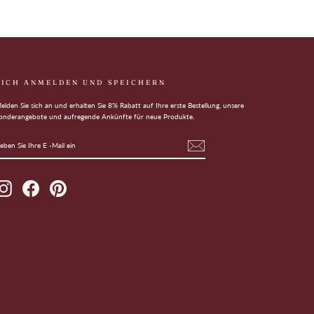
SICH ANMELDEN UND SPEICHERN
elden Sie sich an und erhalten Sie 8% Rabatt auf Ihre erste Bestellung, unsere
onderangebote und aufregende Ankünfte für neue Produkte.
EBEN
BONNIEREN
IE
HRE
AIL
Instagram
Facebook
Pinterest
IN