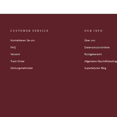
CUSTOMER SERVICE
OUR INFO
Kontaktieren Sie uns
Über uns
FAQ
Datenschutzrichtlinie
Versand
Rückgaberecht
Track Order
Allgemeine Geschäftsbedin
Zahlungsmethoden
Superladystar Blog