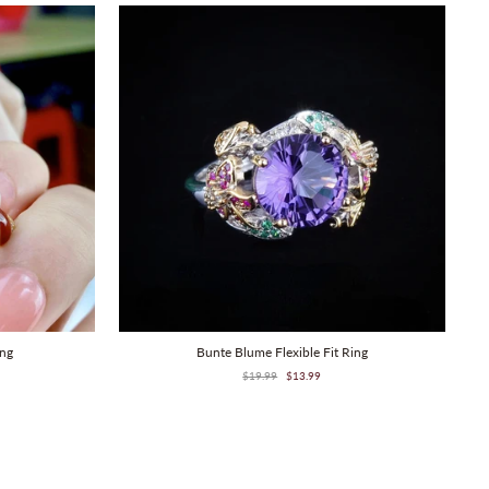
Verkauf
Verkauf
ing
Bunte Blume Flexible Fit Ring
Regulärer
Verkaufspreis
$19.99
$13.99
Preis