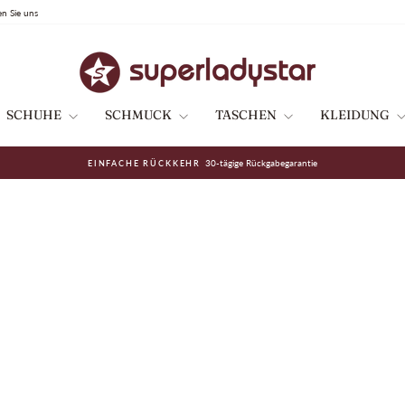
en Sie uns
SCHUHE
SCHMUCK
TASCHEN
KLEIDUNG
30-tägige Rückgabegarantie
EINFACHE RÜCKKEHR
Pause
Diashow