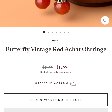
SCH
ESC
Heim
/
Butterfly Vintage Red Achat Ohrringe
Regulärer
Verkaufspreis
$19.99
$13.99
Preis
Kostenloser weltweiter Versand
GRÖSSENDIAGRAMM
IN DEN WARENKORB LEGEN