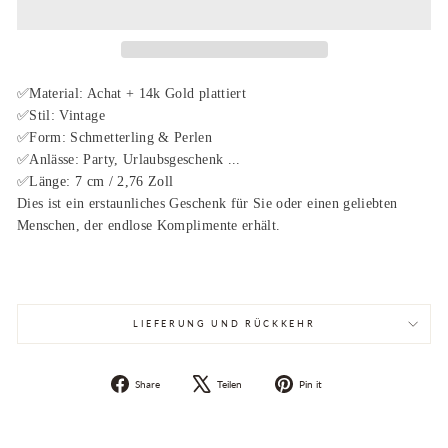
✅Material: Achat + 14k Gold plattiert
✅Stil: Vintage
✅Form: Schmetterling & Perlen
✅Anlässe: Party, Urlaubsgeschenk ...
✅
Länge: 7 cm / 2,76 Zoll
Dies ist ein erstaunliches Geschenk für Sie oder einen geliebten
Menschen, der endlose Komplimente erhält.
LIEFERUNG UND RÜCKKEHR
Auf
Auf
Pin
Share
Teilen
Pin it
Facebook
X
auf
teilen
twittern
Pinterest