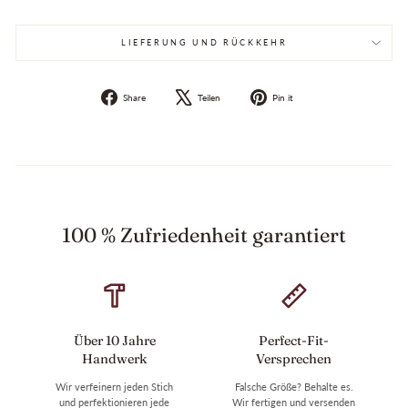
LIEFERUNG UND RÜCKKEHR
Auf
Auf
Pin
Share
Teilen
Pin it
Facebook
X
auf
teilen
twittern
Pinterest
100 % Zufriedenheit garantiert
Über 10 Jahre
Perfect-Fit-
Handwerk
Versprechen
Wir verfeinern jeden Stich
Falsche Größe? Behalte es.
und perfektionieren jede
Wir fertigen und versenden