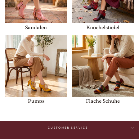
Sandalen
Knöchelstiefel
Pumps
Flache Schuhe
CUSTOMER SERVICE