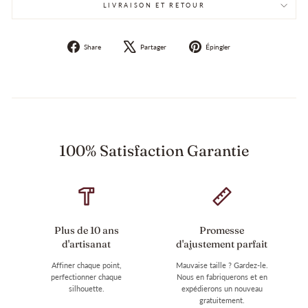
LIVRAISON ET RETOUR
Partager
Tweeter
Épingle
Share
Partager
Épingler
sur
sur
sur
Facebook
X
Pinterest
100% Satisfaction Garantie
Plus de 10 ans
Promesse
d'artisanat
d'ajustement parfait
Affiner chaque point,
Mauvaise taille ? Gardez-le.
perfectionner chaque
Nous en fabriquerons et en
silhouette.
expédierons un nouveau
gratuitement.