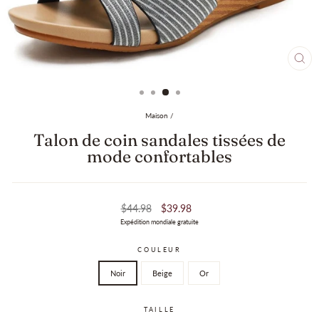
CL
(ES
Maison
/
Talon de coin sandales tissées de
mode confortables
Prix
Prix
$44.98
$39.98
Expédition mondiale gratuite
régulier
de
vente
COULEUR
Noir
Beige
Or
TAILLE