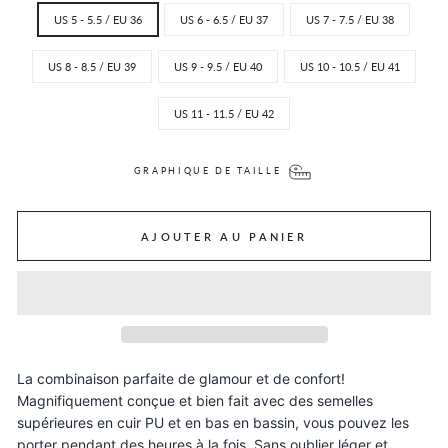
US 5 - 5.5 / EU 36
US 6 - 6.5 / EU 37
US 7 - 7.5 / EU 38
US 8 - 8.5 / EU 39
US 9 - 9.5 / EU 40
US 10 - 10.5 / EU 41
US 11 - 11.5 / EU 42
GRAPHIQUE DE TAILLE
AJOUTER AU PANIER
La combinaison parfaite de glamour et de confort!
Magnifiquement conçue et bien fait avec des semelles
supérieures en cuir PU et en bas en bassin, vous pouvez les
porter pendant des heures à la fois. Sans oublier léger et